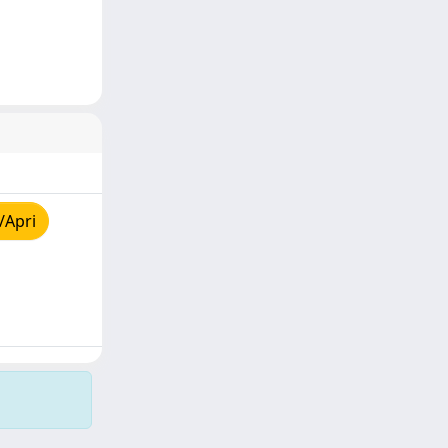
/Apri