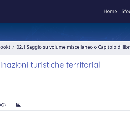
Home
Sfo
book)
02.1 Saggio su volume miscellaneo o Capitolo di lib
azioni turistiche territoriali
DC)