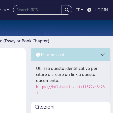
glia
IT
LOGIN
ro (Essay or Book Chapter)
Informazioni
Utilizza questo identificativo per
citare o creare un link a questo
documento:
https://hdl.handle.net/11572/48423
1
Citazioni