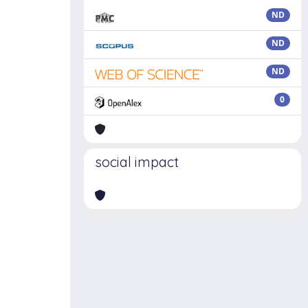
ND
ND
ND
0
social impact