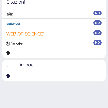
Citazioni
ND
ND
ND
ND
social impact
Powered by
IRIS
-
about IRIS
-