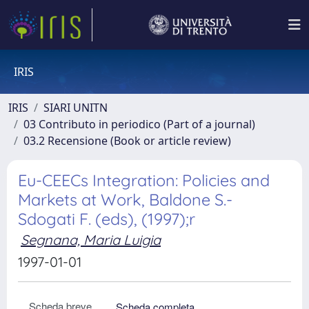
IRIS
IRIS
SIARI UNITN
03 Contributo in periodico (Part of a journal)
03.2 Recensione (Book or article review)
Eu-CEECs Integration: Policies and
Markets at Work, Baldone S.-
Sdogati F. (eds), (1997);r
Segnana, Maria Luigia
1997-01-01
Scheda breve
Scheda completa