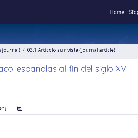
Home
Sfo
a journal)
03.1 Articolo su rivista (Journal article)
aco-espanolas al fin del siglo XVI
DC)