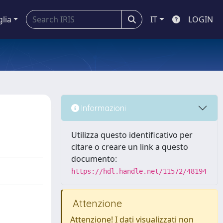
glia
IT
LOGIN
Informazioni
Utilizza questo identificativo per
citare o creare un link a questo
documento:
https://hdl.handle.net/11572/48194
Attenzione
Attenzione! I dati visualizzati non