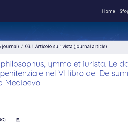
Home
Sfo
a journal)
03.1 Articolo su rivista (Journal article)
, philosophus, ymmo et iurista. Le do
 penitenziale nel VI libro del De su
rdo Medioevo
DC)