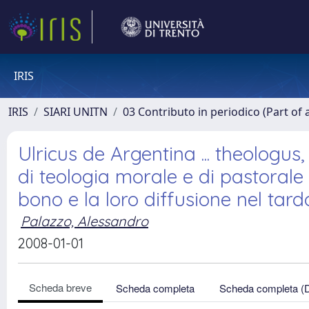
IRIS
IRIS
SIARI UNITN
03 Contributo in periodico (Part of 
Ulricus de Argentina ... theologus
di teologia morale e di pastorale
bono e la loro diffusione nel ta
Palazzo, Alessandro
2008-01-01
Scheda breve
Scheda completa
Scheda completa (