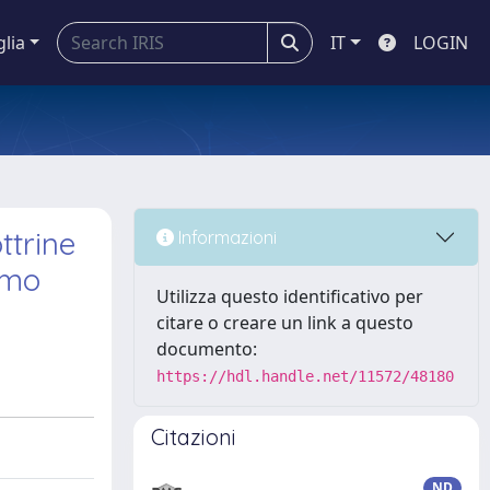
glia
IT
LOGIN
ttrine
Informazioni
mmo
Utilizza questo identificativo per
citare o creare un link a questo
documento:
https://hdl.handle.net/11572/48180
Citazioni
ND