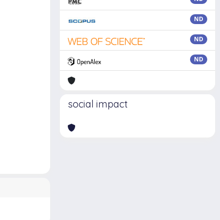
ND
ND
ND
social impact