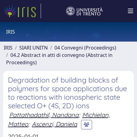
IRIS
IRIS
SIARI UNITN
04 Convegni (Proceedings)
04.2 Abstract in atti di convegno (Abstract in
Proceedings)
Degradation of building blocks of
polymers for space applications due
to reactions with ionospheric state
selected O+ (4S, 2D) ions
Pattathadathil, Nandana
;
Michielan,
Matteo
;
Ascenzi, Daniela
2025-01-01