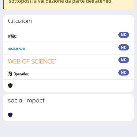
sottoposti a validazione da parte dell'ateneo
Citazioni
ND
ND
ND
ND
social impact