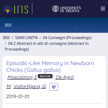
IRIS
IRIS
SIARI UNITN
04 Convegni (Proceedings)
04.2 Abstract in atti di convegno (Abstract in
Proceedings)
Episodic-Like Memory in Newborn
Chicks (Gallus gallus)
Mascalzoni, E
;
De Agrò,
Secondo
M
;
Vallortigara, G
;
2019-01-01