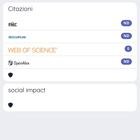
Citazioni
ND
ND
0
ND
social impact