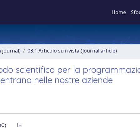
Home
Sfo
a journal)
03.1 Articolo su rivista (Journal article)
odo scientifico per la programmazi
 entrano nelle nostre aziende
DC)