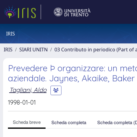
IRIS
IRIS
SIARI UNITN
03 Contributo in periodico (Part of 
Prevedere Þ organizzare: un met
aziendale. Jaynes, Akaike, Baker
Tagliani, Aldo
1998-01-01
Scheda breve
Scheda completa
Scheda completa (