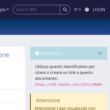
glia
IT
LOGIN
one
Informazioni
Utilizza questo identificativo per
citare o creare un link a questo
documento:
https://hdl.handle.net/11572/48084
Attenzione
Attenzione! I dati visualizzati non