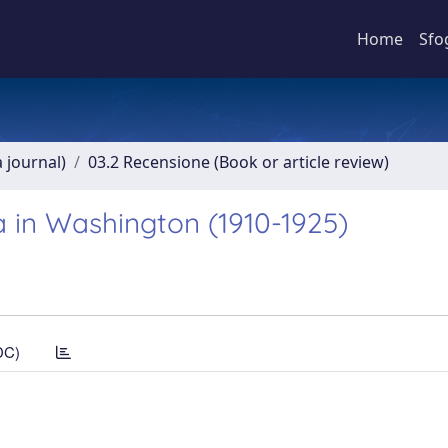
Home
Sfo
a journal)
03.2 Recensione (Book or article review)
ia in Washington (1910-1925)
DC)