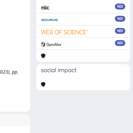
ND
ND
ND
ND
social impact
2023), pp.