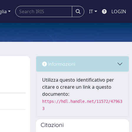
glia
IT
LOGIN
Informazioni
Utilizza questo identificativo per
citare o creare un link a questo
documento:
https://hdl.handle.net/11572/47963
3
Citazioni