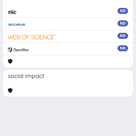
ND
ND
ND
ND
social impact
Powered by
IRIS
-
about IRIS
-
Utilizzo dei cookie
Copyright © 2026