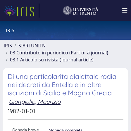
IRIS
IRIS
SIARI UNITN
03 Contributo in periodico (Part of a journal)
03.1 Articolo su rivista (Journal article)
Di una particolarita dialettale rodia
nei decreti da Entella e in altre
iscrizioni di Sicilia e Magna Grecia
Giangiulio, Maurizio
1982-01-01
Scheda breve
Scheda completa