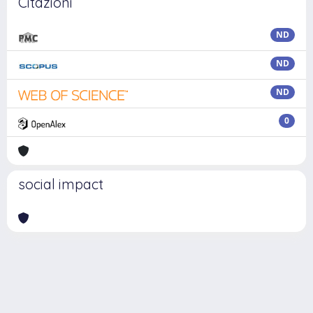
Citazioni
ND
ND
ND
0
social impact
Powered by
IRIS
-
about IRIS
-