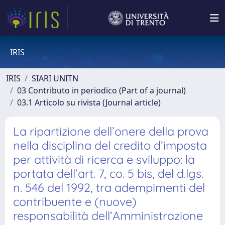
IRIS
IRIS
SIARI UNITN
03 Contributo in periodico (Part of a journal)
03.1 Articolo su rivista (Journal article)
La ripartizione dell’onere della prova
nella disciplina del credito d’imposta
per attività di ricerca e sviluppo: la
portata dell’art. 7, co. 5 bis, del d.lgs.
n. 546 del 1992, tra adempimenti del
contribuente e (nuove)
responsabilità dell’Amministrazione