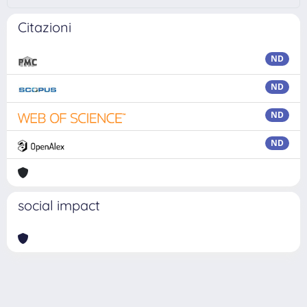
Citazioni
ND
ND
ND
ND
social impact