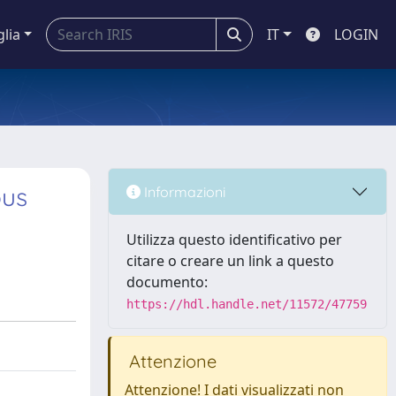
glia
IT
LOGIN
ous
Informazioni
Utilizza questo identificativo per
citare o creare un link a questo
documento:
https://hdl.handle.net/11572/47759
Attenzione
Attenzione! I dati visualizzati non