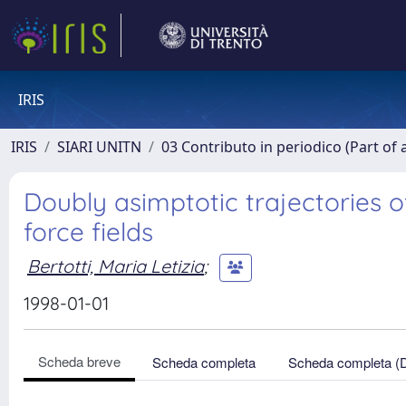
IRIS
IRIS
SIARI UNITN
03 Contributo in periodico (Part of 
Doubly asimptotic trajectories
force fields
Bertotti, Maria Letizia
;
1998-01-01
Scheda breve
Scheda completa
Scheda completa (