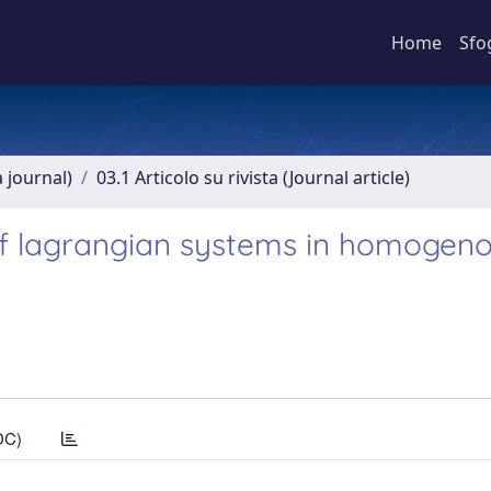
Home
Sfo
a journal)
03.1 Articolo su rivista (Journal article)
 of lagrangian systems in homogen
DC)