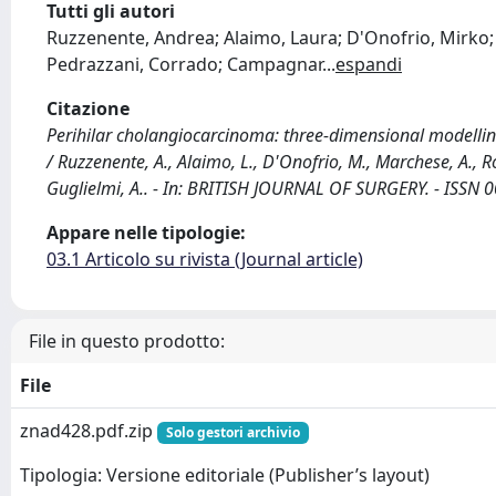
Tutti gli autori
Ruzzenente, Andrea; Alaimo, Laura; D'Onofrio, Mirko; 
Pedrazzani, Corrado; Campagnar
...
espandi
Citazione
Perihilar cholangiocarcinoma: three-dimensional modellin
/ Ruzzenente, A., Alaimo, L., D'Onofrio, M., Marchese, A., R
Guglielmi, A.. - In: BRITISH JOURNAL OF SURGERY. - ISSN 
Appare nelle tipologie:
03.1 Articolo su rivista (Journal article)
File in questo prodotto:
File
znad428.pdf.zip
Solo gestori archivio
Tipologia: Versione editoriale (Publisher’s layout)