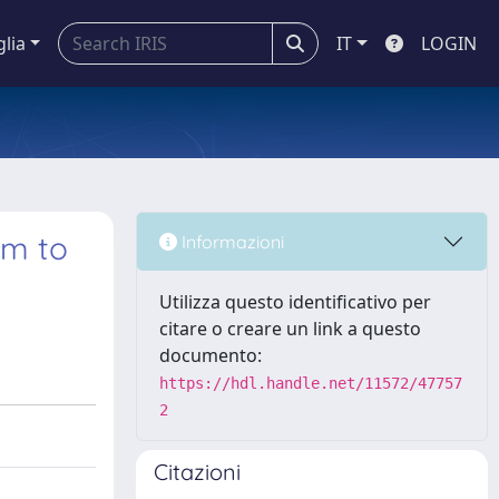
glia
IT
LOGIN
hm to
Informazioni
Utilizza questo identificativo per
citare o creare un link a questo
documento:
https://hdl.handle.net/11572/47757
2
Citazioni