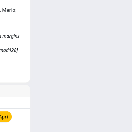
, Mario;
on margins
/znad428]
Apri