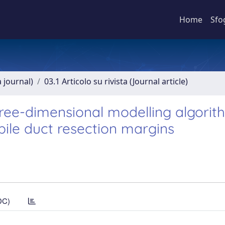
Home
Sfo
a journal)
03.1 Articolo su rivista (Journal article)
hree-dimensional modelling algorit
ile duct resection margins
DC)