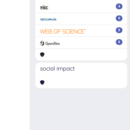
4
9
9
9
social impact