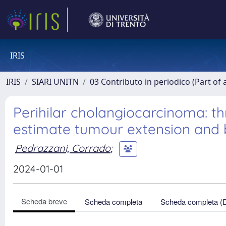
IRIS
IRIS
SIARI UNITN
03 Contributo in periodico (Part of 
Perihilar cholangiocarcinoma: t
estimate tumour extension and b
Pedrazzani, Corrado
;
2024-01-01
Scheda breve
Scheda completa
Scheda completa (