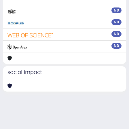
ND
ND
ND
ND
social impact
Powered by
IRIS
-
about IRIS
-
Utilizzo dei cookie
Copyright © 2026