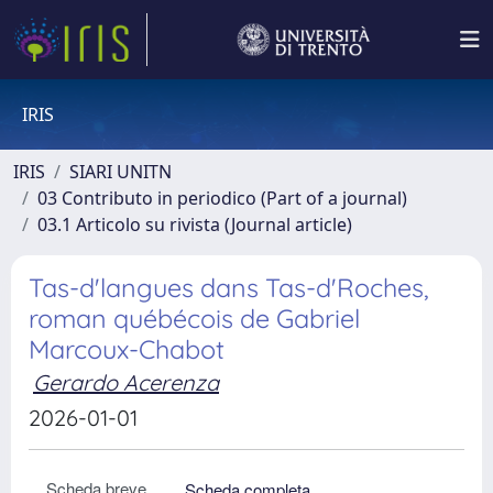
IRIS
IRIS
SIARI UNITN
03 Contributo in periodico (Part of a journal)
03.1 Articolo su rivista (Journal article)
Tas-d'langues dans Tas-d'Roches,
roman québécois de Gabriel
Marcoux-Chabot
Gerardo Acerenza
2026-01-01
Scheda breve
Scheda completa