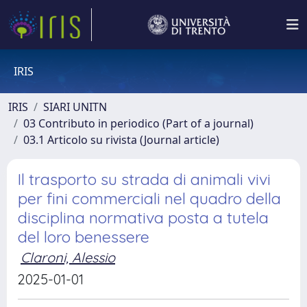
IRIS
IRIS
SIARI UNITN
03 Contributo in periodico (Part of a journal)
03.1 Articolo su rivista (Journal article)
Il trasporto su strada di animali vivi
per fini commerciali nel quadro della
disciplina normativa posta a tutela
del loro benessere
Claroni, Alessio
2025-01-01