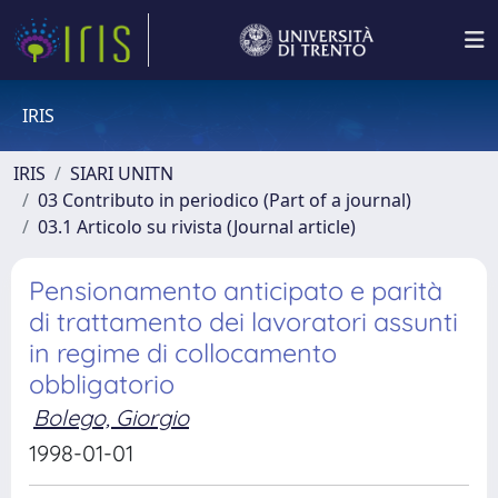
IRIS
IRIS
SIARI UNITN
03 Contributo in periodico (Part of a journal)
03.1 Articolo su rivista (Journal article)
Pensionamento anticipato e parità
di trattamento dei lavoratori assunti
in regime di collocamento
obbligatorio
Bolego, Giorgio
1998-01-01