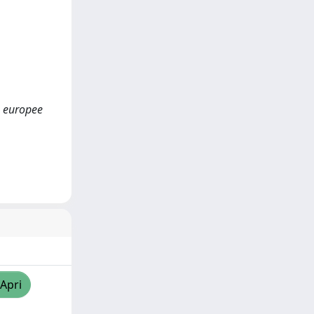
e europee
/Apri