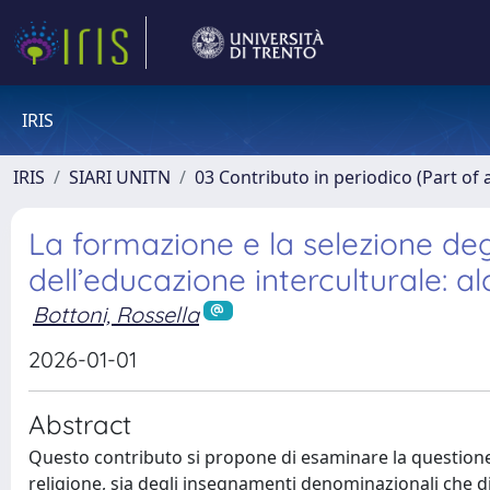
IRIS
IRIS
SIARI UNITN
03 Contributo in periodico (Part of 
La formazione e la selezione degl
dell’educazione interculturale: 
Bottoni, Rossella
2026-01-01
Abstract
Questo contributo si propone di esaminare la questione 
religione, sia degli insegnamenti denominazionali che d