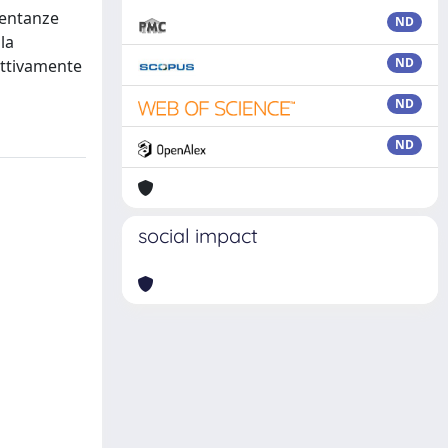
esentanze
ND
la
ND
fettivamente
ND
ND
social impact