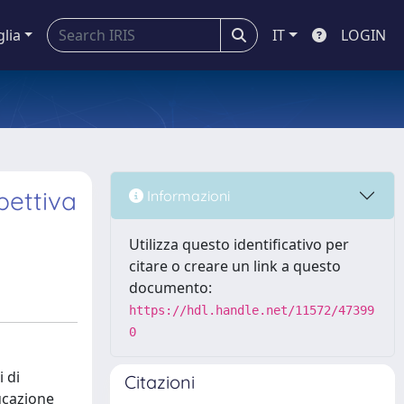
glia
IT
LOGIN
pettiva
Informazioni
Utilizza questo identificativo per
citare o creare un link a questo
documento:
https://hdl.handle.net/11572/47399
0
 di
Citazioni
ucazione