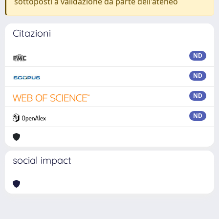
sottoposti a validazione da parte dell'ateneo
Citazioni
ND
ND
ND
ND
social impact