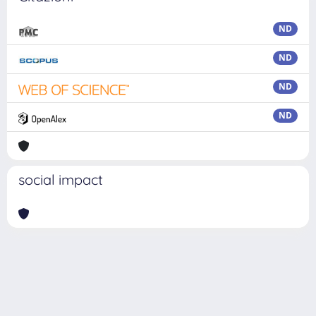
ND
ND
ND
ND
social impact
Powered by
IRIS
-
about IRIS
-
Utilizzo dei cookie
Copyright © 2026