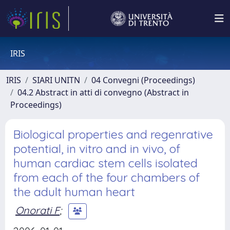
IRIS
IRIS
SIARI UNITN
04 Convegni (Proceedings)
04.2 Abstract in atti di convegno (Abstract in
Proceedings)
Biological properties and regenrative
potential, in vitro and in vivo, of
human cardiac stem cells isolated
from each of the four chambers of
the adult human heart
Onorati F
;