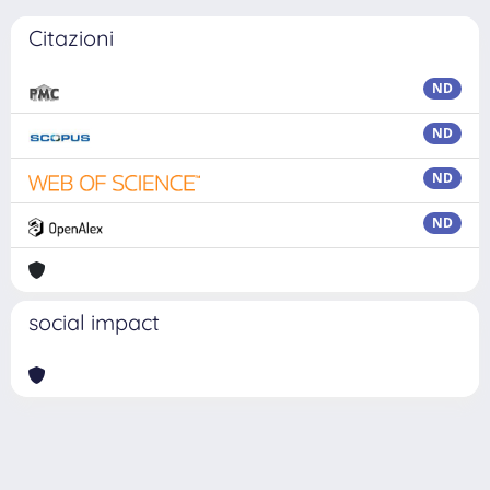
Citazioni
ND
ND
ND
ND
social impact