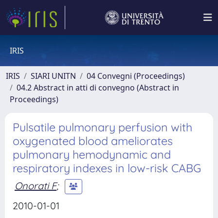
IRIS
IRIS
SIARI UNITN
04 Convegni (Proceedings)
04.2 Abstract in atti di convegno (Abstract in
Proceedings)
Pulsatile pulmonary perfusion with
oxygenated blood ameliorates
pulmonary hemodynamic and
respiratory indexes in low-risk CABG
Onorati F
;
2010-01-01