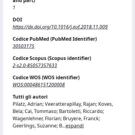
and part)
1
DOI
https://dx.doi.org/10.1016/j.euf.2018.11.009
Codice PubMed (PubMed Identifier)
30503175
Codice Scopus (Scopus identifier)
2-s2.0-85057357633
Codice WOS (WOS identifier)
WOS:000486151200008
Tutti gli autori
Pilatz, Adrian; Veeratterapillay, Rajan; Koves,
Bela; Cai, Tommaso; Bartoletti, Riccardo;
Wagenlehner, Florian; Bruyere, Franck;
Geerlings, Suzanne; B
...
espandi