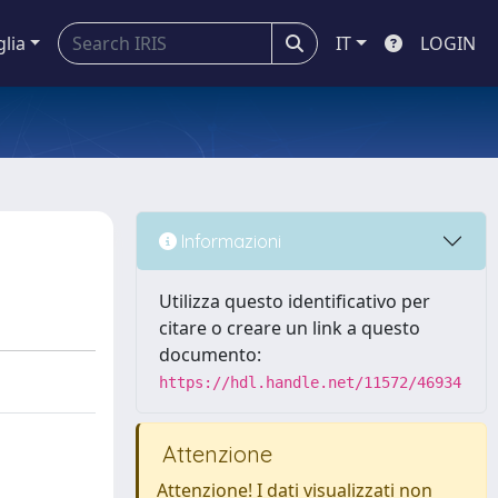
glia
IT
LOGIN
Informazioni
Utilizza questo identificativo per
citare o creare un link a questo
documento:
https://hdl.handle.net/11572/46934
Attenzione
Attenzione! I dati visualizzati non