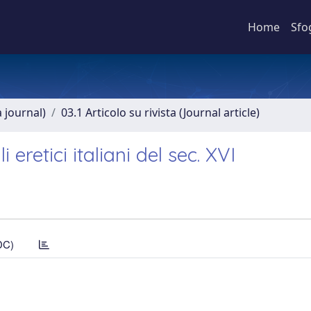
Home
Sfo
a journal)
03.1 Articolo su rivista (Journal article)
 eretici italiani del sec. XVI
DC)