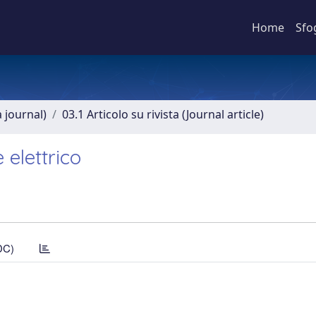
Home
Sfo
a journal)
03.1 Articolo su rivista (Journal article)
 elettrico
DC)