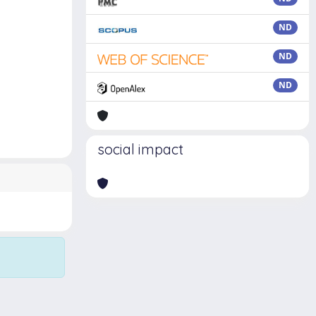
ND
ND
ND
social impact