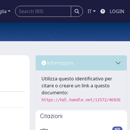
glia
IT
LOGIN
Informazioni
Utilizza questo identificativo per
citare o creare un link a questo
documento:
https://hdl.handle.net/11572/46926
Citazioni
ND