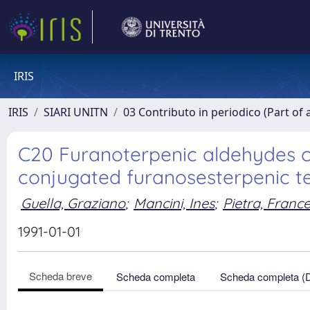
IRIS
IRIS
SIARI UNITN
03 Contributo in periodico (Part of 
C20 Furanoterpenic aldehydes co
conjugated furanosesterpenic te
Guella, Graziano
;
Mancini, Ines
;
Pietra, Franc
1991-01-01
Scheda breve
Scheda completa
Scheda completa (