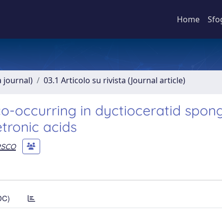
Home
Sfo
a journal)
03.1 Articolo su rivista (Journal article)
-occurring in dyctioceratid spong
tronic acids
esco
DC)