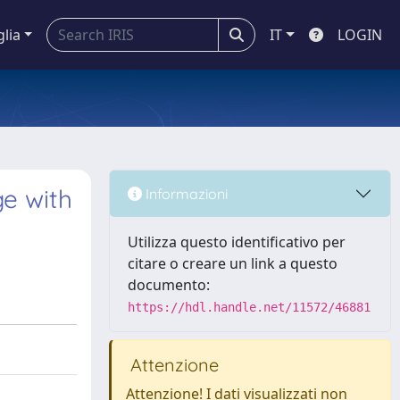
glia
IT
LOGIN
e with
Informazioni
Utilizza questo identificativo per
citare o creare un link a questo
documento:
https://hdl.handle.net/11572/46881
Attenzione
Attenzione! I dati visualizzati non