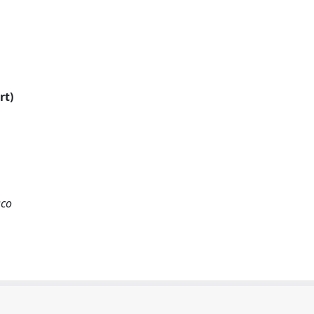
rt)
sco