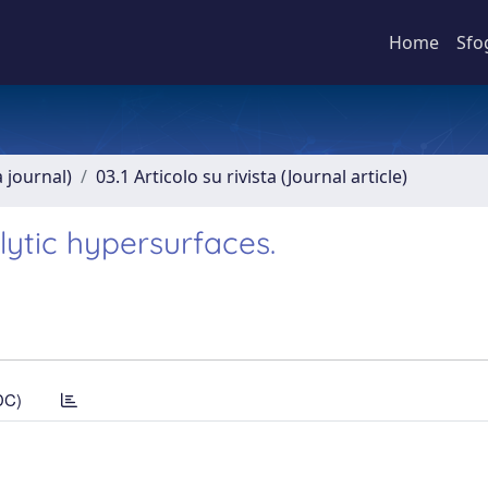
Home
Sfo
a journal)
03.1 Articolo su rivista (Journal article)
tic hypersurfaces.
DC)