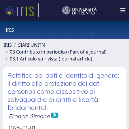
IRIS
IRIS
SIARI UNITN
03 Contributo in periodico (Part of a journal)
03.1 Articolo su rivista (Journal article)
Rettifica dei dati e identità di genere:
il diritto alla protezione dei dati
personali come dispositivo di
salvaguardia di diritti e libertà
fondamentali
Franca, Simone
2025-01-01