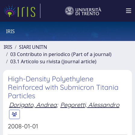
IRIS
IRIS
SIARI UNITN
03 Contributo in periodico (Part of a journal)
03.1 Articolo su rivista (Journal article)
High-Density Polyethylene
Reinforced with Submicron Titania
Particles
Dorigato, Andrea
;
Pegoretti, Alessandro
2008-01-01