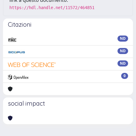
https://hdl.handle.net/11572/464851
Citazioni
ND
ND
ND
0
social impact