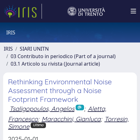
IRIS
IRIS
SIARI UNITN
03 Contributo in periodico (Part of a journal)
03.1 Articolo su rivista (Journal article)
Rethinking Environmental Noise
Assessment through a Noise
Footprint Framework
Tsaligopoulos, Angelos
;
Aletta,
Francesco
;
Maracchini, Gianluca
;
Torresin,
Simone
Ultimo
2025-01-01