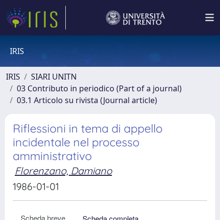
IRIS
IRIS
SIARI UNITN
03 Contributo in periodico (Part of a journal)
03.1 Articolo su rivista (Journal article)
Riflessioni in tema di appello
incidentale nel processo
amministrativo
Florenzano, Damiano
1986-01-01
Scheda breve
Scheda completa