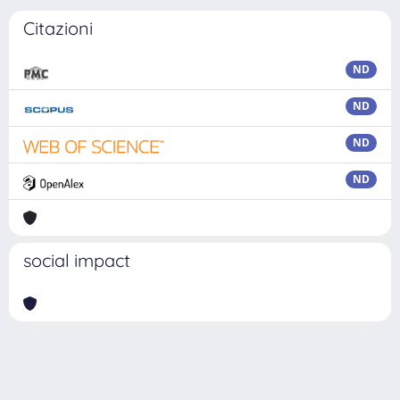
Citazioni
ND
ND
ND
ND
social impact