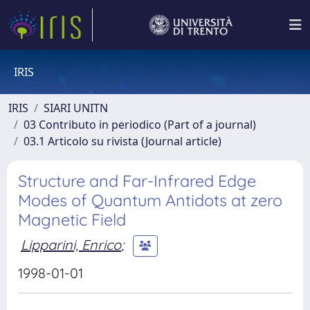
IRIS
IRIS
SIARI UNITN
03 Contributo in periodico (Part of a journal)
03.1 Articolo su rivista (Journal article)
Structure and Far-Infrared Edge
Modes of Quantum Antidots at zero
Magnetic Field
Lipparini, Enrico
;
1998-01-01