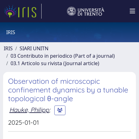
IRIS
IRIS
SIARI UNITN
03 Contributo in periodico (Part of a journal)
03.1 Articolo su rivista (Journal article)
Observation of microscopic
confinement dynamics by a tunable
topological θ-angle
Hauke, Philipp
;
2025-01-01