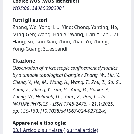
Codice WOS (WOS identifier)
WOS:001380890900001
Tutti gli autori
Zhang, Wei-Yong; Liu, Ying; Cheng, Yanting; He,
Ming-Gen; Wang, Han-Yi; Wang, Tian-Yi; Zhu, Zi-
Hang; Su, Guo-Xian; Zhou, Zhao-Yu; Zheng,
Yong-Guang; S
...
espandi
Citazione
Observation of microscopic confinement dynamics
by a tunable topological θ-angle / Zhang, W., Liu, Y.,
Cheng, Y., He, M., Wang, H., Wang, T., Zhu, Z., Su, G.,
Zhou, Z., Zheng, Y., Sun, H., Yang, B., Hauke, P.,
Zheng, W., Halimeh, J.C., Yuan, Z., Pan, J.. - In:
NATURE PHYSICS. - ISSN 1745-2473. - 21:1(2025),
pp. 155-160. [10.1038/s41567-024-02702-x]
Appare nelle tipologie:
03.1 Articolo su rivista (Journal article)