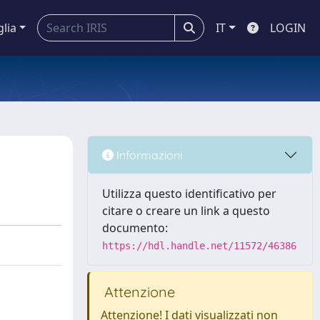
glia
IT
LOGIN
Informazioni
Utilizza questo identificativo per
citare o creare un link a questo
documento:
https://hdl.handle.net/11572/46386
Attenzione
Attenzione! I dati visualizzati non