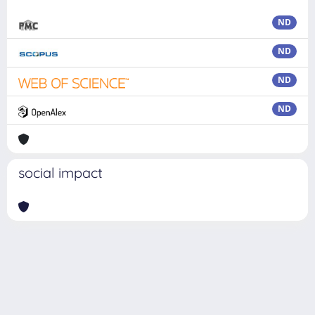
ND
ND
ND
ND
social impact
Powered by
IRIS
-
about IRIS
-
Utilizzo dei cookie
Copyright © 2026