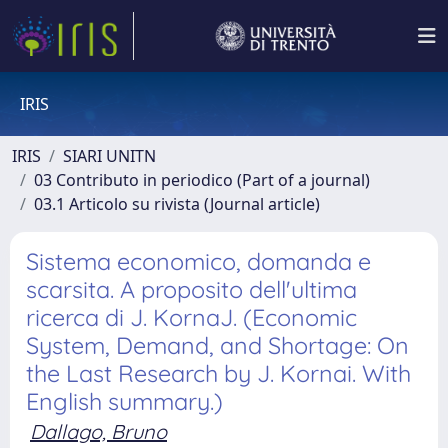
IRIS
IRIS
SIARI UNITN
03 Contributo in periodico (Part of a journal)
03.1 Articolo su rivista (Journal article)
Sistema economico, domanda e
scarsita. A proposito dell'ultima
ricerca di J. KornaJ. (Economic
System, Demand, and Shortage: On
the Last Research by J. Kornai. With
English summary.)
Dallago, Bruno