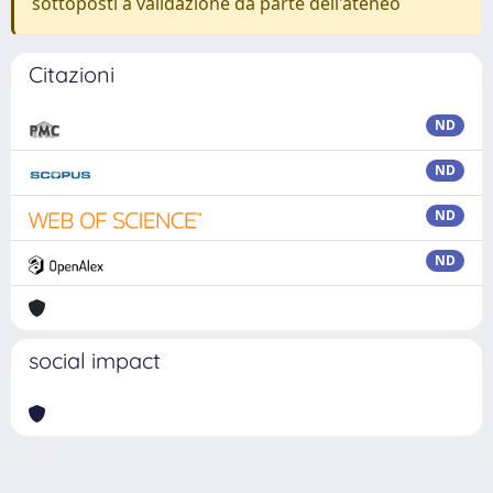
sottoposti a validazione da parte dell'ateneo
Citazioni
ND
ND
ND
ND
social impact