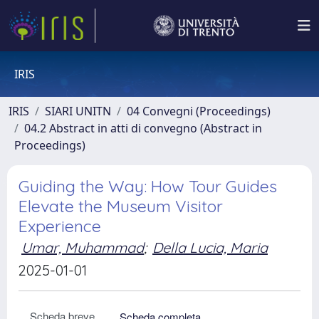
IRIS
IRIS
SIARI UNITN
04 Convegni (Proceedings)
04.2 Abstract in atti di convegno (Abstract in
Proceedings)
Guiding the Way: How Tour Guides
Elevate the Museum Visitor
Experience
Umar, Muhammad
;
Della Lucia, Maria
2025-01-01
Scheda breve
Scheda completa