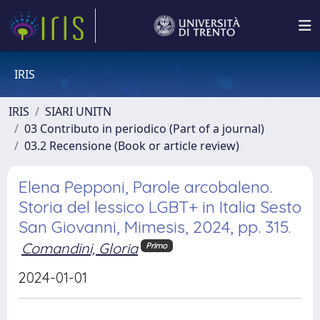
IRIS
IRIS
SIARI UNITN
03 Contributo in periodico (Part of a journal)
03.2 Recensione (Book or article review)
Elena Pepponi, Parole arcobaleno.
Storia del lessico LGBT+ in Italia Sesto
San Giovanni, Mimesis, 2024, pp. 315.
Comandini, Gloria
Primo
2024-01-01