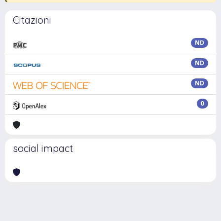
Citazioni
ND
ND
ND
0
social impact