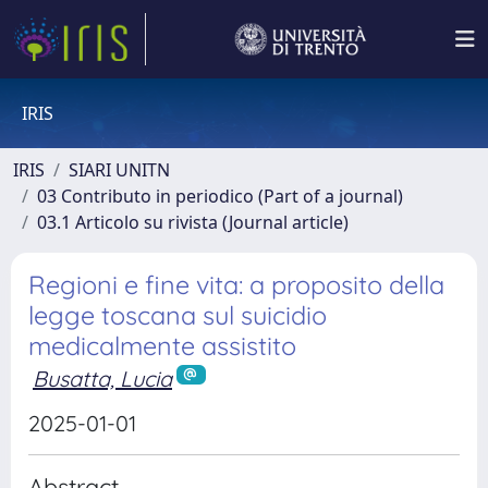
IRIS
IRIS
SIARI UNITN
03 Contributo in periodico (Part of a journal)
03.1 Articolo su rivista (Journal article)
Regioni e fine vita: a proposito della
legge toscana sul suicidio
medicalmente assistito
Busatta, Lucia
2025-01-01
Abstract