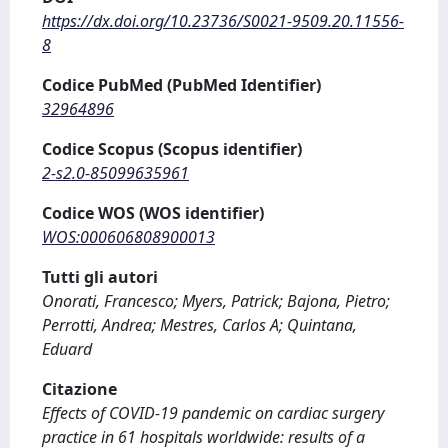
https://dx.doi.org/10.23736/S0021-9509.20.11556-
8
Codice PubMed (PubMed Identifier)
32964896
Codice Scopus (Scopus identifier)
2-s2.0-85099635961
Codice WOS (WOS identifier)
WOS:000606808900013
Tutti gli autori
Onorati, Francesco; Myers, Patrick; Bajona, Pietro;
Perrotti, Andrea; Mestres, Carlos A; Quintana,
Eduard
Citazione
Effects of COVID-19 pandemic on cardiac surgery
practice in 61 hospitals worldwide: results of a