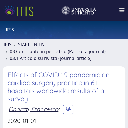
IRIS
IRIS
SIARI UNITN
03 Contributo in periodico (Part of a journal)
03.1 Articolo su rivista (Journal article)
Effects of COVID-19 pandemic on
cardiac surgery practice in 61
hospitals worldwide: results of a
survey
Onorati, Francesco
;
2020-01-01