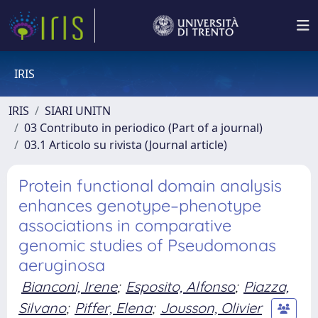
IRIS
IRIS
SIARI UNITN
03 Contributo in periodico (Part of a journal)
03.1 Articolo su rivista (Journal article)
Protein functional domain analysis
enhances genotype–phenotype
associations in comparative
genomic studies of Pseudomonas
aeruginosa
Bianconi, Irene
;
Esposito, Alfonso
;
Piazza,
Silvano
;
Piffer, Elena
;
Jousson, Olivier