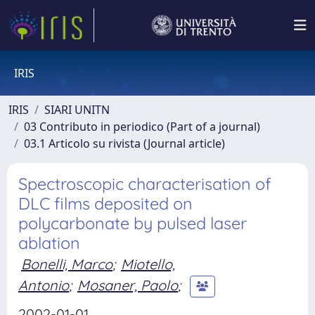
IRIS
IRIS
SIARI UNITN
03 Contributo in periodico (Part of a journal)
03.1 Articolo su rivista (Journal article)
Spectroscopic characterisation of
DLC films deposited on
polycarbonate by pulsed laser
ablation
Bonelli, Marco
;
Miotello,
Antonio
;
Mosaner, Paolo
;
2002-01-01