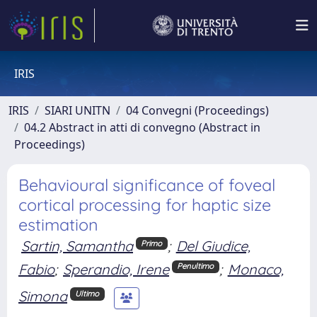
IRIS
IRIS
SIARI UNITN
04 Convegni (Proceedings)
04.2 Abstract in atti di convegno (Abstract in
Proceedings)
Behavioural significance of foveal
cortical processing for haptic size
estimation
Sartin, Samantha
;
Del Giudice,
Primo
Fabio
;
Sperandio, Irene
;
Monaco,
Penultimo
Simona
Ultimo