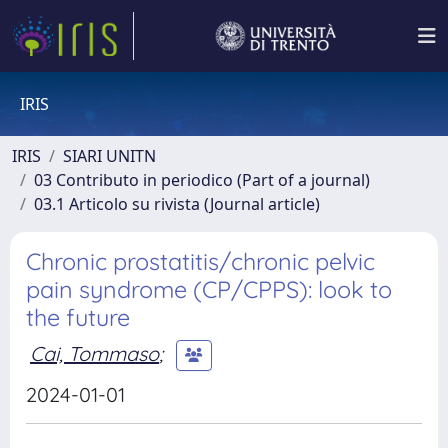
IRIS
IRIS
SIARI UNITN
03 Contributo in periodico (Part of a journal)
03.1 Articolo su rivista (Journal article)
Chronic prostatitis/chronic pelvic
pain syndrome (CP/CPPS): look to
the future
Cai, Tommaso
;
2024-01-01