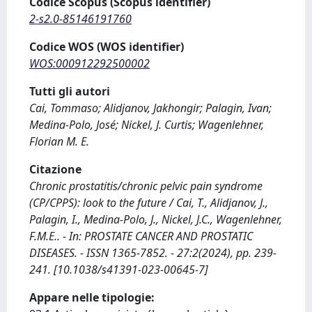
Codice Scopus (Scopus identifier)
2-s2.0-85146191760
Codice WOS (WOS identifier)
WOS:000912292500002
Tutti gli autori
Cai, Tommaso; Alidjanov, Jakhongir; Palagin, Ivan;
Medina-Polo, José; Nickel, J. Curtis; Wagenlehner,
Florian M. E.
Citazione
Chronic prostatitis/chronic pelvic pain syndrome
(CP/CPPS): look to the future / Cai, T., Alidjanov, J.,
Palagin, I., Medina-Polo, J., Nickel, J.C., Wagenlehner,
F.M.E.. - In: PROSTATE CANCER AND PROSTATIC
DISEASES. - ISSN 1365-7852. - 27:2(2024), pp. 239-
241. [10.1038/s41391-023-00645-7]
Appare nelle tipologie: