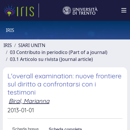
IRIS
IRIS
SIARI UNITN
03 Contributo in periodico (Part of a journal)
03.1 Articolo su rivista (Journal article)
L'overall examination: nuove frontiere
sul diritto a confrontarsi con i
testimoni
Biral, Marianna
2013-01-01
Scheda breve
Scheda completa