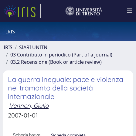
IRIS
IRIS
SIARI UNITN
03 Contributo in periodico (Part of a journal)
03.2 Recensione (Book or article review)
La guerra ineguale: pace e violenza
nel tramonto della società
internazionale
Venneri, Giulio
2007-01-01
Scheda breve
Scheda completa