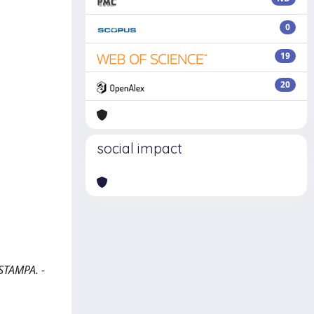
0
19
20
social impact
 STAMPA. -