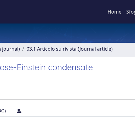
Home
Sfo
a journal)
03.1 Articolo su rivista (Journal article)
Bose-Einstein condensate
DC)