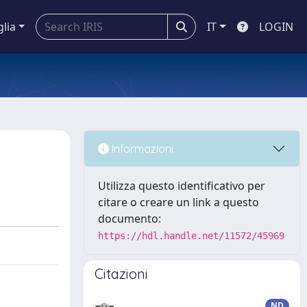
glia
IT
LOGIN
Informazioni
Utilizza questo identificativo per
citare o creare un link a questo
documento:
https://hdl.handle.net/11572/45969
Citazioni
ND