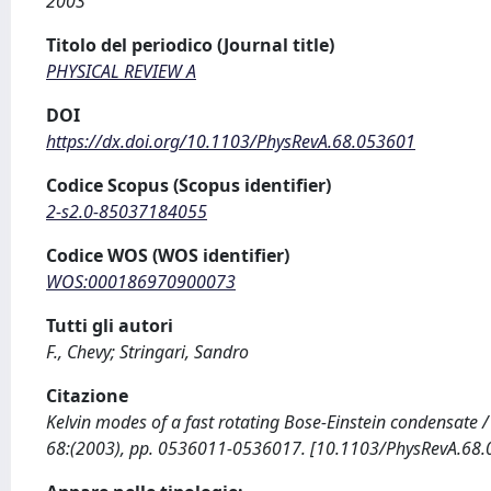
2003
Titolo del periodico (Journal title)
PHYSICAL REVIEW A
DOI
https://dx.doi.org/10.1103/PhysRevA.68.053601
Codice Scopus (Scopus identifier)
2-s2.0-85037184055
Codice WOS (WOS identifier)
WOS:000186970900073
Tutti gli autori
F., Chevy; Stringari, Sandro
Citazione
Kelvin modes of a fast rotating Bose-Einstein condensate / F
68:(2003), pp. 0536011-0536017. [10.1103/PhysRevA.68