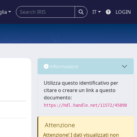
glia
IT
LOGIN
Informazioni
Utilizza questo identificativo per
citare o creare un link a questo
documento:
https://hdl.handle.net/11572/45898
Attenzione
Attenzione! I dati visualizzati non