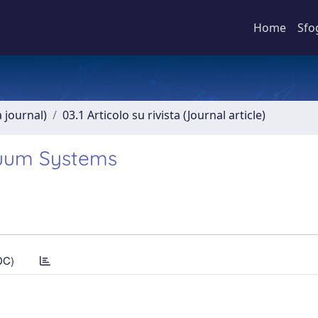
Home
Sfo
a journal)
03.1 Articolo su rivista (Journal article)
nuum Systems
DC)