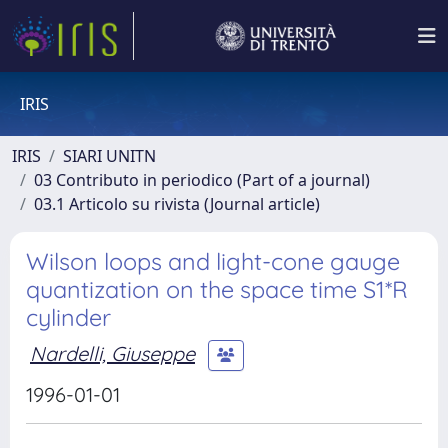
IRIS
IRIS
SIARI UNITN
03 Contributo in periodico (Part of a journal)
03.1 Articolo su rivista (Journal article)
Wilson loops and light-cone gauge
quantization on the space time S1*R
cylinder
Nardelli, Giuseppe
1996-01-01